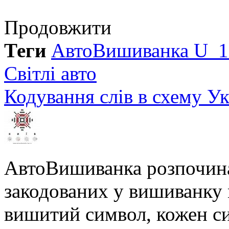
Продовжити
Теги
АвтоВишиванка U_1
Світлі авто
Кодування слів в схему У
АвтоВишиванка розпочина
закодованих у вишиванку м
вишитий символ, кожен си