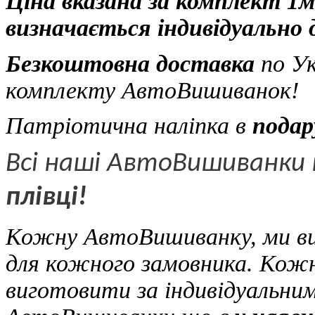
Ціна вказана за комплект 1м
визначається індивідуально 
Безкоштовна доставка
по Ук
комплекту
АвтоВишиванок!
Патріотична наліпка в
подар
Всі наші АвтоВишиванки
плівці!
Кожну АвтоВишиванку, ми виг
для кожного замовника. Кож
виготовити за індивідуальним