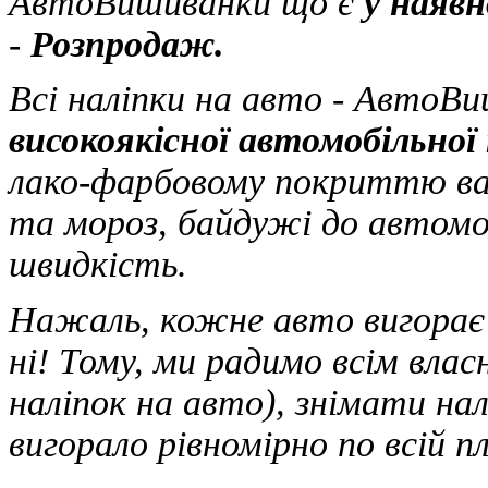
АвтоВишиванки що є
у наявн
-
Розпродаж.
Всі наліпки на авто - Авто
високоякісної автомобільної 
лако-фарбовому покриттю ваш
та мороз, байдужі до автомоб
швидкість.
Нажаль, кожне авто вигорає 
ні! Тому, ми радимо всім вла
наліпок на авто), знімати на
вигорало рівномірно по всій п