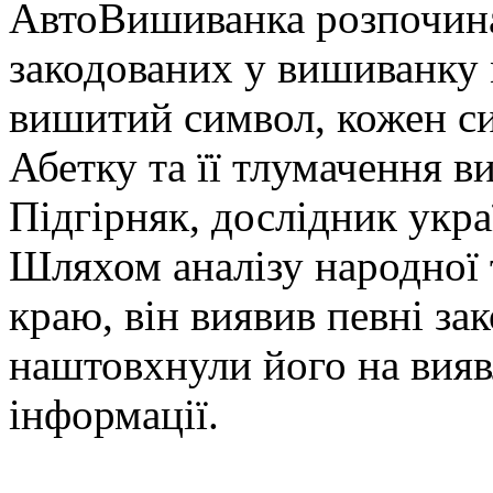
АвтоВишиванка розпочина
закодованих у вишиванку м
вишитий символ, кожен си
Абетку та її тлумачення в
Підгірняк, дослідник укра
Шляхом аналізу народної 
краю, він виявив певні за
наштовхнули його на вияв
інформації.