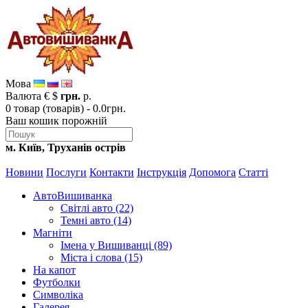
Мова
Валюта
€
$
грн.
р.
0 товар (товарів) - 0.0грн.
Ваш кошик порожній
м. Київ, Труханів острів
Новини
Послуги
Контакти
Інструкція
Допомога
Статті
АвтоВишиванка
Світлі авто (22)
Темні авто (14)
Магніти
Імена у Вишиванці (89)
Міста і слова (15)
На капот
Футболки
Символіка
Галерея