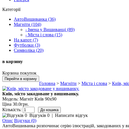
Категорії
АвтоВишиванка (36)
Магніти (104)
- Імена у Вишиванці (89)
- Міста і слова (15)
На капот (7)
Футболки (3)
Символіка (20)
в корзину
Корзина покупок
Перейти в корзину
Головна
>
Магніти
>
Міста і слова
>
Київ, мі
Київ, місто закодоване у вишиванку.
Модель:
Магніт Київ 90х90
Ціна
30.0грн.
Кількість:
Відгуків 0
|
Написати відгук
Опис
Відгуки (0)
АвтоВишиванка розпочинає серію ілюстрацій, закодованих у виш