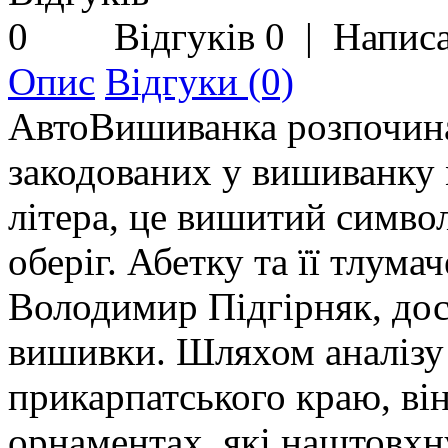
Відгуків 0
|
Написа
Опис
Відгуки (0)
АвтоВишиванка розпочина
закодованих у вишиванку 
літера, це вишитий симво
оберіг. Абетку та її тлума
Володимир Підгірняк, дос
вишивки. Шляхом аналізу 
прикарпатського краю, він
орнаментах, які наштовхн