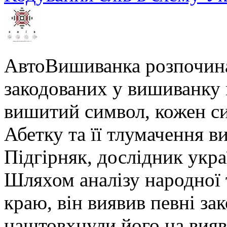
АвтоВишиванка розпочина
закодованих у вишиванку м
вишитий символ, кожен си
Абетку та її тлумачення в
Підгірняк, дослідник укра
Шляхом аналізу народної 
краю, він виявив певні за
наштовхнули його на вияв