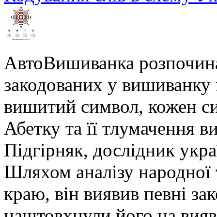
АвтоВишиванка розпочина
закодованих у вишиванку м
вишитий символ, кожен си
Абетку та її тлумачення в
Підгірняк, дослідник укра
Шляхом аналізу народної 
краю, він виявив певні за
наштовхнули його на вияв