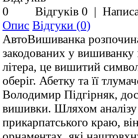
Відгуків 0
|
Написа
Опис
Відгуки (0)
АвтоВишиванка розпочина
закодованих у вишиванку 
літера, це вишитий симво
оберіг. Абетку та її тлума
Володимир Підгірняк, дос
вишивки. Шляхом аналізу 
прикарпатського краю, він
орнаментах, які наштовхн