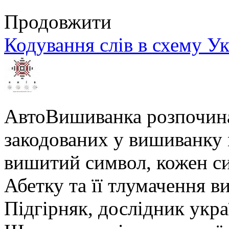
Продовжити
Кодування слів в схему У
АвтоВишиванка розпочина
закодованих у вишиванку м
вишитий символ, кожен си
Абетку та її тлумачення в
Підгірняк, дослідник укра