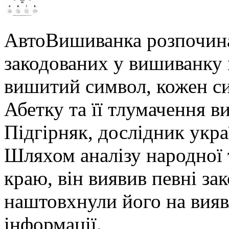
АвтоВишиванка розпочина
закодованих у вишиванку м
вишитий символ, кожен си
Абетку та її тлумачення в
Підгірняк, дослідник укра
Шляхом аналізу народної 
краю, він виявив певні за
наштовхнули його на вияв
інформації.